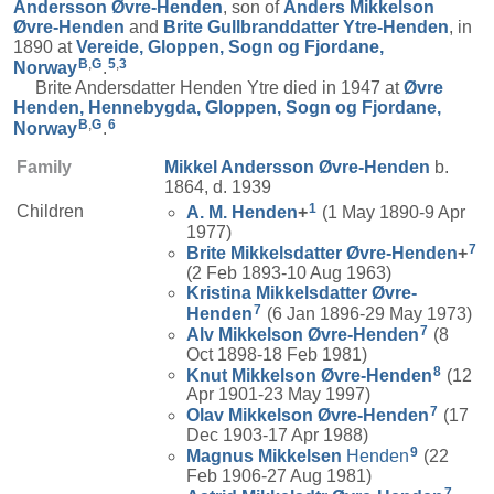
Andersson
Øvre-Henden
, son of
Anders Mikkelson
Øvre-Henden
and
Brite Gullbranddatter
Ytre-Henden
, in
1890 at
Vereide, Gloppen, Sogn og Fjordane,
B
,
G
5
,
3
Norway
.
Brite Andersdatter Henden Ytre died in 1947 at
Øvre
Henden, Hennebygda, Gloppen, Sogn og Fjordane,
B
,
G
6
Norway
.
Family
Mikkel Andersson
Øvre-Henden
b.
1864, d. 1939
1
Children
A. M.
Henden
+
(1 May 1890-9 Apr
1977)
7
Brite Mikkelsdatter
Øvre-Henden
+
(2 Feb 1893-10 Aug 1963)
Kristina Mikkelsdatter
Øvre-
7
Henden
(6 Jan 1896-29 May 1973)
7
Alv Mikkelson
Øvre-Henden
(8
Oct 1898-18 Feb 1981)
8
Knut Mikkelson
Øvre-Henden
(12
Apr 1901-23 May 1997)
7
Olav Mikkelson
Øvre-Henden
(17
Dec 1903-17 Apr 1988)
9
Magnus
Mikkelsen
Henden
(22
Feb 1906-27 Aug 1981)
7