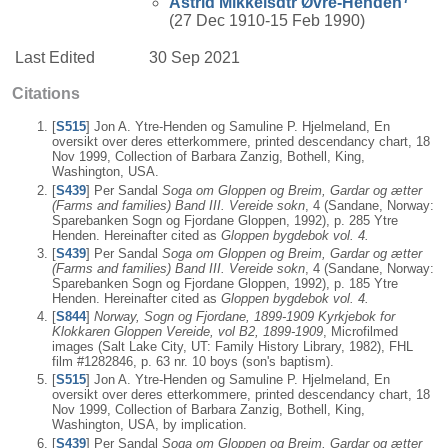
Astrid Mikkelsdtr
Øvre-Henden
(27 Dec 1910-15 Feb 1990)
Last Edited
30 Sep 2021
Citations
[
S515
] Jon A. Ytre-Henden og Samuline P. Hjelmeland, En
oversikt over deres etterkommere, printed descendancy chart, 18
Nov 1999, Collection of Barbara Zanzig, Bothell, King,
Washington, USA.
[
S439
] Per Sandal
Soga om Gloppen og Breim, Gardar og ætter
(Farms and families) Band III. Vereide sokn
, 4 (Sandane, Norway:
Sparebanken Sogn og Fjordane Gloppen, 1992), p. 285 Ytre
Henden. Hereinafter cited as
Gloppen bygdebok vol. 4.
[
S439
] Per Sandal
Soga om Gloppen og Breim, Gardar og ætter
(Farms and families) Band III. Vereide sokn
, 4 (Sandane, Norway:
Sparebanken Sogn og Fjordane Gloppen, 1992), p. 185 Ytre
Henden. Hereinafter cited as
Gloppen bygdebok vol. 4.
[
S844
]
Norway, Sogn og Fjordane, 1899-1909 Kyrkjebok for
Klokkaren Gloppen Vereide, vol B2, 1899-1909
, Microfilmed
images (Salt Lake City, UT: Family History Library, 1982), FHL
film #1282846, p. 63 nr. 10 boys (son's baptism).
[
S515
] Jon A. Ytre-Henden og Samuline P. Hjelmeland, En
oversikt over deres etterkommere, printed descendancy chart, 18
Nov 1999, Collection of Barbara Zanzig, Bothell, King,
Washington, USA, by implication.
[
S439
] Per Sandal
Soga om Gloppen og Breim, Gardar og ætter