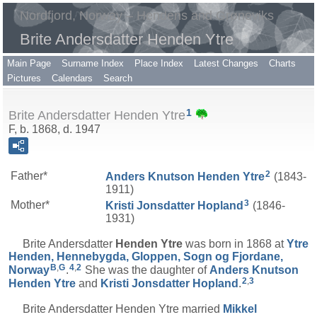
Nordfjord, Norway – Hendens and Grøneviks
Brite Andersdatter Henden Ytre
Main Page
Surname Index
Place Index
Latest Changes
Charts
Pictures
Calendars
Search
1
Brite Andersdatter Henden Ytre
F, b. 1868, d. 1947
2
Father*
Anders Knutson
Henden Ytre
(1843-
1911)
3
Mother*
Kristi Jonsdatter
Hopland
(1846-
1931)
Brite Andersdatter
Henden Ytre
was born in 1868 at
Ytre
Henden, Hennebygda, Gloppen, Sogn og Fjordane,
B
,
G
4
,
2
Norway
.
She was the daughter of
Anders Knutson
2
,
3
Henden Ytre
and
Kristi Jonsdatter
Hopland
.
Brite Andersdatter Henden Ytre married
Mikkel