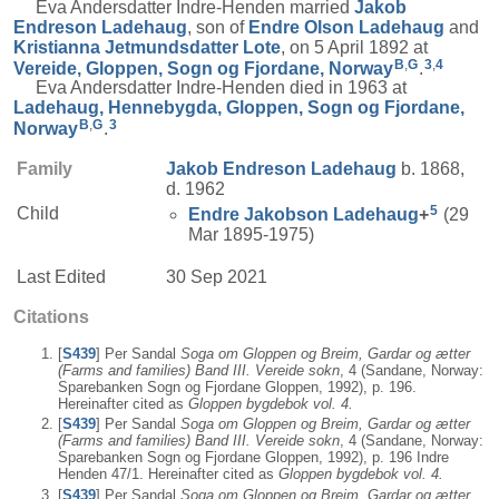
Eva Andersdatter Indre-Henden married
Jakob
Endreson
Ladehaug
, son of
Endre Olson
Ladehaug
and
Kristianna Jetmundsdatter
Lote
, on 5 April 1892 at
B
,
G
3
,
4
Vereide, Gloppen, Sogn og Fjordane, Norway
.
Eva Andersdatter Indre-Henden died in 1963 at
Ladehaug, Hennebygda, Gloppen, Sogn og Fjordane,
B
,
G
3
Norway
.
Family
Jakob Endreson
Ladehaug
b. 1868,
d. 1962
5
Child
Endre Jakobson
Ladehaug
+
(29
Mar 1895-1975)
Last Edited
30 Sep 2021
Citations
[
S439
] Per Sandal
Soga om Gloppen og Breim, Gardar og ætter
(Farms and families) Band III. Vereide sokn
, 4 (Sandane, Norway:
Sparebanken Sogn og Fjordane Gloppen, 1992), p. 196.
Hereinafter cited as
Gloppen bygdebok vol. 4.
[
S439
] Per Sandal
Soga om Gloppen og Breim, Gardar og ætter
(Farms and families) Band III. Vereide sokn
, 4 (Sandane, Norway:
Sparebanken Sogn og Fjordane Gloppen, 1992), p. 196 Indre
Henden 47/1. Hereinafter cited as
Gloppen bygdebok vol. 4.
[
S439
] Per Sandal
Soga om Gloppen og Breim, Gardar og ætter