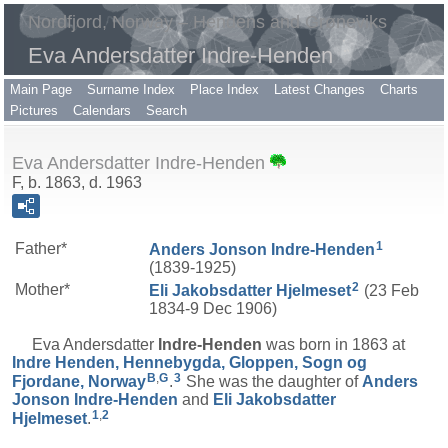
Nordfjord, Norway – Hendens and Grøneviks
Eva Andersdatter Indre-Henden
Main Page
Surname Index
Place Index
Latest Changes
Charts
Pictures
Calendars
Search
Eva Andersdatter Indre-Henden
F, b. 1863, d. 1963
1
Father*
Anders Jonson
Indre-Henden
(1839-1925)
2
Mother*
Eli Jakobsdatter
Hjelmeset
(23 Feb
1834-9 Dec 1906)
Eva Andersdatter
Indre-Henden
was born in 1863 at
Indre Henden, Hennebygda, Gloppen, Sogn og
B
,
G
3
Fjordane, Norway
.
She was the daughter of
Anders
Jonson
Indre-Henden
and
Eli Jakobsdatter
1
,
2
Hjelmeset
.